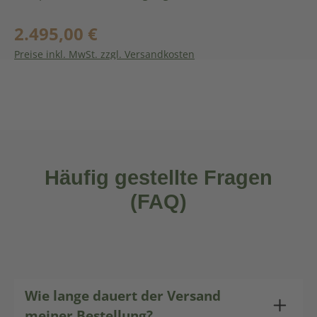
Aufbauanleitung. Vorteile: große Dachfläche: Tiere
und Futter stehen im Trockenen geschlossener
2.495,00 €
Regulärer Preis:
Boden: Heu fällt nicht durch mit Futternetz
Preise inkl. MwSt. zzgl. Versandkosten
kombinierbar ganze Heuballen passen in die
Silobox Vermeidung von Schimmelbildung
In den Warenkorb
Häufig gestellte Fragen
(FAQ)
Wie lange dauert der Versand
meiner Bestellung?