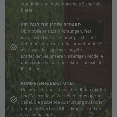
standhält und Ihnen maximale Sicherheit
bietet.
VIELFALT FÜR JEDEN BEDARF:
Ob mobile Ansitzeinrichtungen, fest
installierte Hochsitze oder praktisches
Zubehör – in unserem Sortiment finden Sie
alles, was das Jägerherz begehrt.
Entdecken Sie unsere vielseitigen Modelle
und wählen Sie den perfekten Hochsitz für
Ihr Revier.
KOMPETENTE BERATUNG:
Unser erfahrenes Team steht Ihnen mit Rat
und Tat zur Seite. Wir helfen Ihnen gerne
dabei, die passende Ausrüstung zu finden
und beantworten all Ihre Fragen rund um
das Thema Jagd.