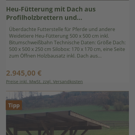
Heu-Fütterung mit Dach aus
Profilholzbrettern und
Bitumschweißbahnen
Überdachte Futterstelle für Pferde und andere
Weidetiere Heu-Fütterung 500 x 500 cm inkl.
Bitumschweißbahn Technische Daten: Größe Dach:
500 x 500 x 250 cm Silobox: 170 x 170 cm, eine Seite
zum Öffnen Holzbausatz inkl. Dach aus
Profilholzbrettern und Bitumschweißbahnen,
Befestigungsmaterial, H-Anker und
2.945,00 €
Regulärer Preis:
Aufbauanleitung. Vorteile: große Dachfläche: Tiere
Preise inkl. MwSt. zzgl. Versandkosten
und Futter stehen im Trockenen geschlossener
Boden: Heu fällt nicht durch mit Futternetz
kombinierbar ganze Heuballen passen in die
In den Warenkorb
Silobox Vermeidung von Schimmelbildung
Tipp