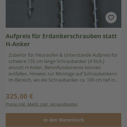
Aufpreis für Erdankerschrauben statt
H-Anker
Zubehör für Heuraufen & Unterstände Aufpreis für
schwere 135 cm lange Schraubanker (4 Stck.)
anstatt H-Anker, Betonfundamente können
entfallen. Hinweis zur Montage auf Schraubankern:
Im Bereich, wo die Schraubanker ca. 100 cm tief in
den Boden eingedreht werden, dürfen keine
Versorgungsleitungen (Strom, Wasser, Gas,
325,00 €
Regulärer Preis:
Elektro, Telefon etc.) verlaufen.
Preise inkl. MwSt. zzgl. Versandkosten
In den Warenkorb