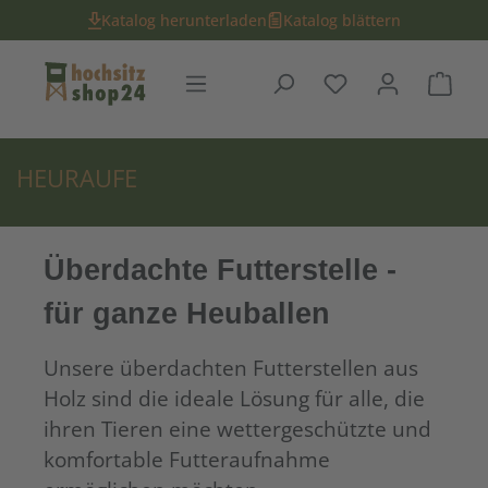
Katalog herunterladen
Katalog blättern
Du hast 0 Produk
Ware
HEURAUFE
Überdachte Futterstelle -
für ganze Heuballen
Unsere überdachten Futterstellen aus
Holz sind die ideale Lösung für alle, die
ihren Tieren eine wettergeschützte und
komfortable Futteraufnahme