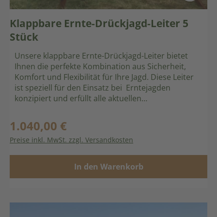
Klappbare Ernte-Drückjagd-Leiter 5
Stück
Unsere klappbare Ernte-Drückjagd-Leiter bietet
Ihnen die perfekte Kombination aus Sicherheit,
Komfort und Flexibilität für Ihre Jagd. Diese Leiter
ist speziell für den Einsatz bei Erntejagden
konzipiert und erfüllt alle aktuellen
Sicherheitsvorschriften. Produktmerkmale: Stabile
Konstruktion: Mit je einer Flügelmutter können die
1.040,00 €
Regulärer Preis:
seitlichen Stützen festgeschraubt werden, was für
Preise inkl. MwSt. zzgl. Versandkosten
zusätzliche Stabilität sorgt. Anpassungsfähig: Die
Leiter passt sich mühelos an Bodenunebenheiten
an, sodass Sie immer einen sicheren Stand haben.
In den Warenkorb
Hochklappbarer Sitz: Der Sitz kann hochgeklappt
werden, um Platz zu sparen und den Transport zu
erleichtern. Optionales Dach: Bei einem festen
Standplatz kann ein Dach montiert werden, um
zusätzlichen Schutz vor Witterungseinflüssen zu