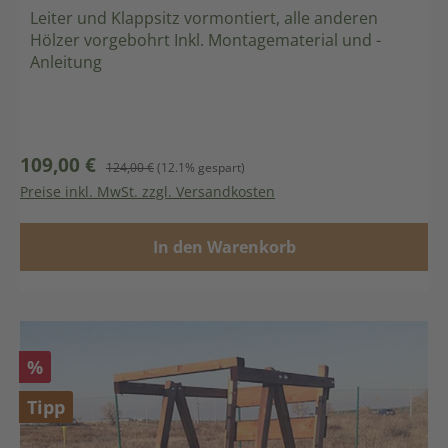
Leiter und Klappsitz vormontiert, alle anderen
Hölzer vorgebohrt Inkl. Montagematerial und -
Anleitung
109,00 €
Verkaufspreis:
Regulärer Preis:
124,00 €
(12.1% gespart)
Preise inkl. MwSt. zzgl. Versandkosten
In den Warenkorb
Rabatt
%
Tipp