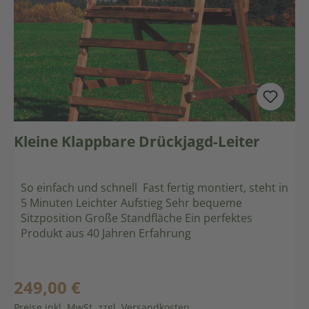
Kleine Klappbare Drückjagd-Leiter
So einfach und schnell Fast fertig montiert, steht in
5 Minuten Leichter Aufstieg Sehr bequeme
Sitzposition Große Standfläche Ein perfektes
Produkt aus 40 Jahren Erfahrung
249,00 €
Regulärer Preis:
Preise inkl. MwSt. zzgl. Versandkosten