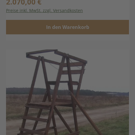
2.070,00 €
Regulärer Preis:
Preise inkl. MwSt. zzgl. Versandkosten
In den Warenkorb