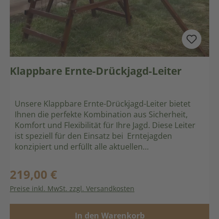
Klappbare Ernte-Drückjagd-Leiter
Unsere Klappbare Ernte-Drückjagd-Leiter bietet
Ihnen die perfekte Kombination aus Sicherheit,
Komfort und Flexibilität für Ihre Jagd. Diese Leiter
ist speziell für den Einsatz bei Erntejagden
konzipiert und erfüllt alle aktuellen
Sicherheitsvorschriften. Produktmerkmale: Stabile
Konstruktion: Mit je einer Flügelmutter können die
219,00 €
Regulärer Preis:
seitlichen Stützen festgeschraubt werden, was für
Preise inkl. MwSt. zzgl. Versandkosten
zusätzliche Stabilität sorgt. Anpassungsfähig: Die
Leiter passt sich mühelos an Bodenunebenheiten
an, sodass Sie immer einen sicheren Stand haben.
In den Warenkorb