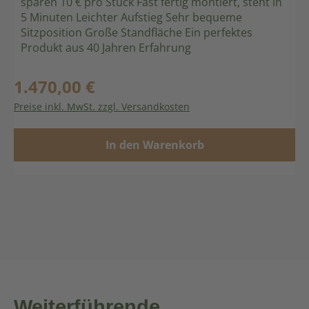
sparen 10 € pro Stück Fast fertig montiert, steht in
5 Minuten Leichter Aufstieg Sehr bequeme
Sitzposition Große Standfläche Ein perfektes
Produkt aus 40 Jahren Erfahrung
1.470,00 €
Regulärer Preis:
Preise inkl. MwSt. zzgl. Versandkosten
In den Warenkorb
Weiterführende