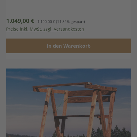
1.049,00 €
Verkaufspreis:
Regulärer Preis:
1.190,00 €
(11.85% gespart)
Preise inkl. MwSt. zzgl. Versandkosten
In den Warenkorb