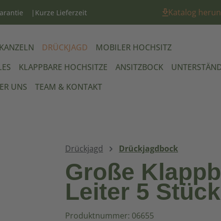
Katalog herun
arantie
Kurze Lieferzeit
 KANZELN
DRÜCKJAGD
MOBILER HOCHSITZ
LES
KLAPPBARE HOCHSITZE
ANSITZBOCK
UNTERSTÄN
ER UNS
TEAM & KONTAKT
Drückjagd
Drückjagdbock
Große Klappb
Leiter 5 Stück
Produktnummer: 06655