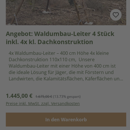
Angebot: Waldumbau-Leiter 4 Stück
inkl. 4x kl. Dachkonstruktion
4x Waldumbau-Leiter – 400 cm Höhe 4x kleine
Dachkonstruktion 110x110 cm, Unsere
Waldumbau-Leiter mit einer Höhe von 400 cm ist
die ideale Lösung für Jäger, die mit Förstern und
Landwirten, die Kalamitätsflächen, Käferflächen und
Anpflanzungsflächen effektiv überwachen und
schützen möchten. Diese Leiter bietet eine erhöhte
1.445,00 €
Verkaufspreis:
Regulärer Preis:
1.675,00 €
(13.73% gespart)
Position zur Wildschadensverhütung im Wald und
Preise inkl. MwSt. zzgl. Versandkosten
auf Wiesen. Produktmerkmale: Effektive
Wildschadensverhütung: Die Waldumbau-Leiter
hilft dabei, Verbissschäden durch Rot- und Rehwild
In den Warenkorb
sowie Grünlandschäden durch Schwarzwild zu
verhindern. Sie ermöglicht eine bessere