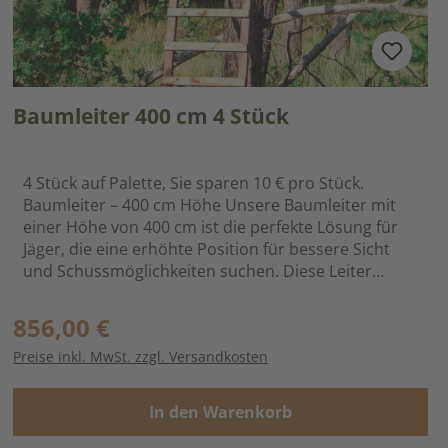
Baumleiter 400 cm 4 Stück
4 Stück auf Palette, Sie sparen 10 € pro Stück.
Baumleiter – 400 cm Höhe Unsere Baumleiter mit
einer Höhe von 400 cm ist die perfekte Lösung für
Jäger, die eine erhöhte Position für bessere Sicht
und Schussmöglichkeiten suchen. Diese Leiter
bietet eine hervorragende Aussicht und maximale
Flexibilität. Produktmerkmale: Vormontierte
856,00 €
Regulärer Preis:
Komponenten: Die Leiter und der Sitz sind
Preise inkl. MwSt. zzgl. Versandkosten
vormontiert, was den Aufbau erheblich erleichtert.
Alle anderen Hölzer sind vorgebohrt, um eine
schnelle und einfache Montage zu gewährleisten.
In den Warenkorb
Verschiebbare Gewehrauflage: Die inkludierte
verschiebbare Gewehrauflage ermöglicht es Ihnen,