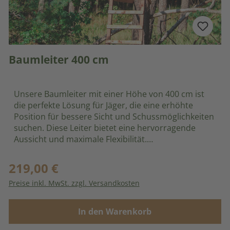
Baumleiter 400 cm
Unsere Baumleiter mit einer Höhe von 400 cm ist
die perfekte Lösung für Jäger, die eine erhöhte
Position für bessere Sicht und Schussmöglichkeiten
suchen. Diese Leiter bietet eine hervorragende
Aussicht und maximale Flexibilität.
Produktmerkmale: Vormontierte
Komponenten: Die Leiter und der Sitz sind
219,00 €
Regulärer Preis:
vormontiert, was den Aufbau erheblich erleichtert.
Preise inkl. MwSt. zzgl. Versandkosten
Alle anderen Hölzer sind vorgebohrt, um eine
schnelle und einfache Montage zu gewährleisten.
Verschiebbare Gewehrauflage: Die inkludierte
In den Warenkorb
verschiebbare Gewehrauflage ermöglicht es Ihnen,
Ihre Waffe sicher und bequem zu positionieren.