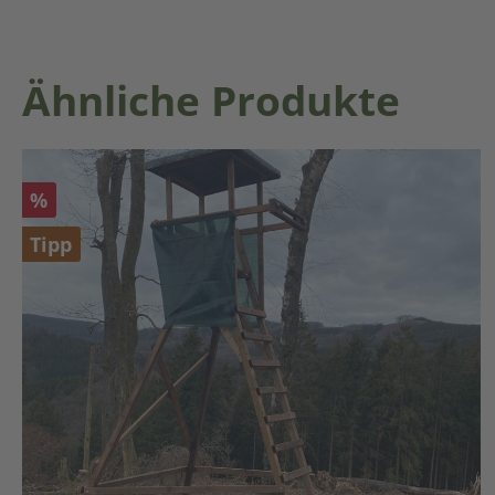
Produktgalerie überspringen
Ähnliche Produkte
Rabatt
%
Tipp