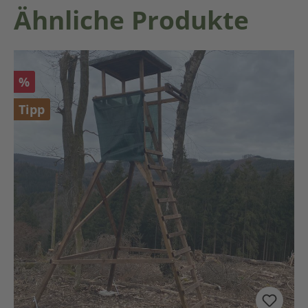
Produktgalerie überspringen
Ähnliche Produkte
Rabatt
%
Tipp