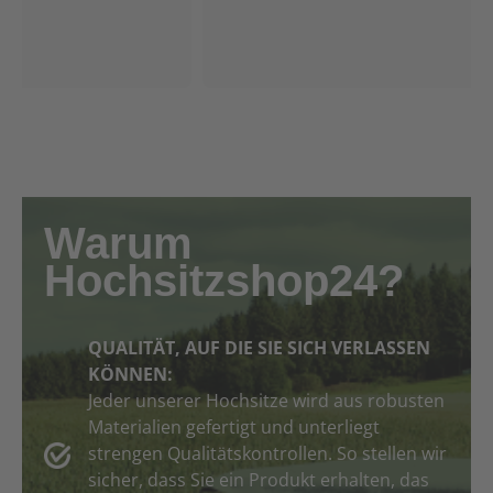
aufzubauen. Bestellen Sie jetzt die Waldumbau-
Leiter – 400 cm Höhe – und sorgen Sie für einen
effektiven Schutz Ihrer Flächen vor Wildschäden!
Warum
Hochsitzshop24?
QUALITÄT, AUF DIE SIE SICH VERLASSEN
KÖNNEN:
Jeder unserer Hochsitze wird aus robusten
Materialien gefertigt und unterliegt
strengen Qualitätskontrollen. So stellen wir
sicher, dass Sie ein Produkt erhalten, das