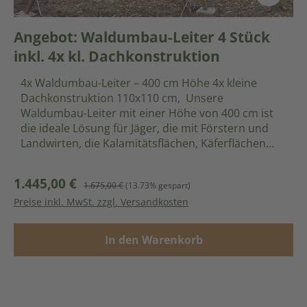
Angebot: Waldumbau-Leiter 4 Stück
inkl. 4x kl. Dachkonstruktion
4x Waldumbau-Leiter – 400 cm Höhe 4x kleine
Dachkonstruktion 110x110 cm, Unsere
Waldumbau-Leiter mit einer Höhe von 400 cm ist
die ideale Lösung für Jäger, die mit Förstern und
Landwirten, die Kalamitätsflächen, Käferflächen
und Anpflanzungsflächen effektiv überwachen und
schützen möchten. Diese Leiter bietet eine erhöhte
1.445,00 €
Verkaufspreis:
Regulärer Preis:
1.675,00 €
(13.73% gespart)
Position zur Wildschadensverhütung im Wald und
Preise inkl. MwSt. zzgl. Versandkosten
auf Wiesen. Produktmerkmale: Effektive
Wildschadensverhütung: Die Waldumbau-Leiter
hilft dabei, Verbissschäden durch Rot- und Rehwild
In den Warenkorb
sowie Grünlandschäden durch Schwarzwild zu
verhindern. Sie ermöglicht eine bessere
Überwachung und Kontrolle der betroffenen
Flächen. Vielseitige Einsatzmöglichkeiten: Ideal für