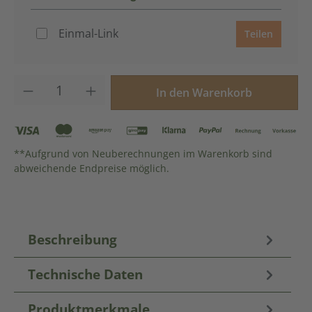
Einmal-Link
Teilen
Produkt Anzahl: Gib den gewünschten Wer
In den Warenkorb
**Aufgrund von Neuberechnungen im Warenkorb sind
abweichende Endpreise möglich.
Beschreibung
Technische Daten
Produktmerkmale