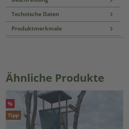
Technische Daten
Produktmerkmale
Produktgalerie überspringen
Ähnliche Produkte
Rabatt
%
Tipp