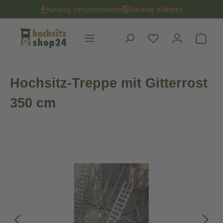
Katalog herunterladen
Katalog blättern
Du hast 0 Produk
Ware
Hochsitz-Treppe mit Gitterrost
350 cm
Bildergalerie überspringen