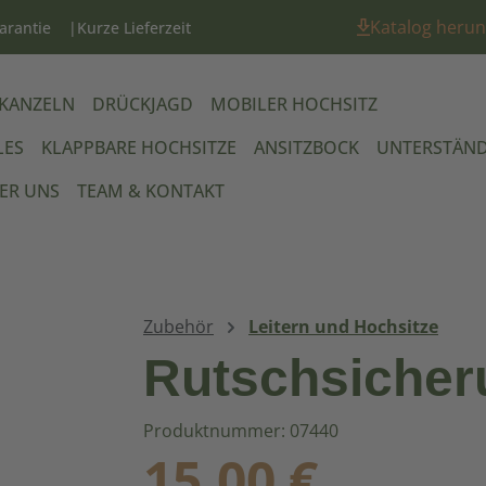
Katalog herun
arantie
Kurze Lieferzeit
 KANZELN
DRÜCKJAGD
MOBILER HOCHSITZ
LES
KLAPPBARE HOCHSITZE
ANSITZBOCK
UNTERSTÄN
ER UNS
TEAM & KONTAKT
Zubehör
Leitern und Hochsitze
Rutschsicher
Produktnummer: 07440
Regulärer Preis:
15,00 €