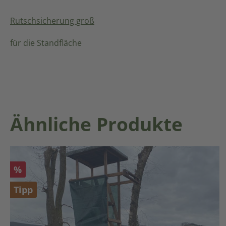
Rutschsicherung groß
für die Standfläche
Produktgalerie überspringen
Ähnliche Produkte
Rabatt
%
Tipp