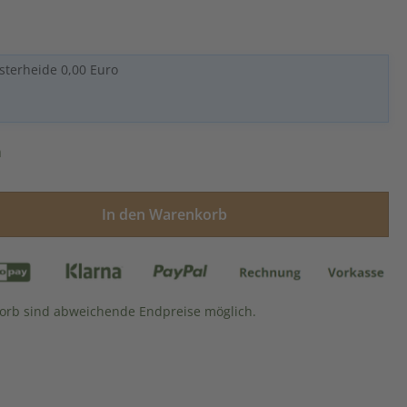
sterheide 0,00 Euro
n
ünschten Wert ein oder benutze die Sch
In den Warenkorb
rb sind abweichende Endpreise möglich.