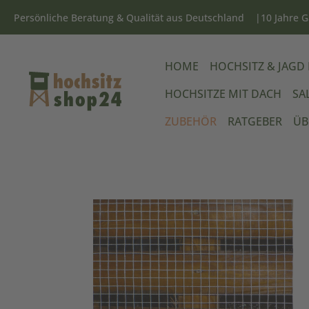
Persönliche Beratung & Qualität aus Deutschland
10 Jahre G
HOME
HOCHSITZ & JAGD
HOCHSITZE MIT DACH
SA
ZUBEHÖR
RATGEBER
ÜB
Bildergalerie überspringen