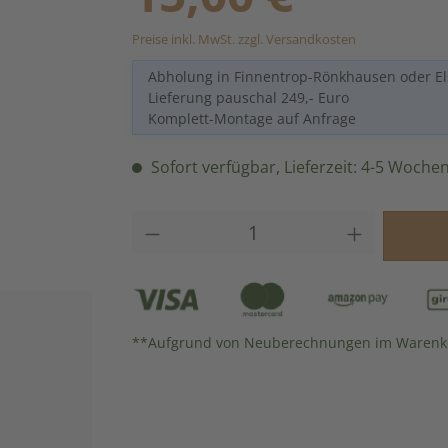
Preise inkl. MwSt. zzgl. Versandkosten
Abholung in Finnentrop-Rönkhausen oder El
Lieferung pauschal 249,- Euro
Komplett-Montage auf Anfrage
Sofort verfügbar, Lieferzeit: 4-5 Woche
Produkt Anzahl: Gib den gew
**Aufgrund von Neuberechnungen im Warenko