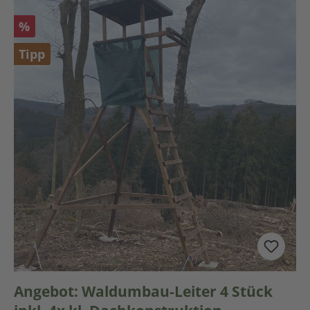
Rabatt
%
Tipp
Angebot: Waldumbau-Leiter 4 Stück