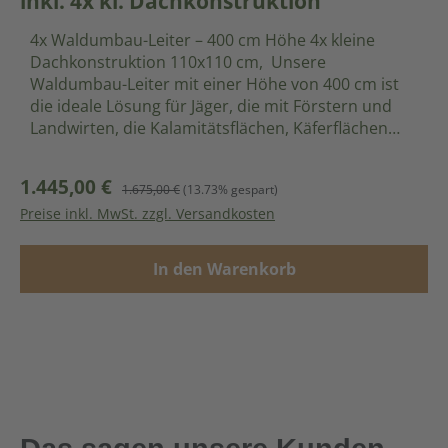
inkl. 4x kl. Dachkonstruktion
4x Waldumbau-Leiter – 400 cm Höhe 4x kleine
Dachkonstruktion 110x110 cm, Unsere
Waldumbau-Leiter mit einer Höhe von 400 cm ist
die ideale Lösung für Jäger, die mit Förstern und
Landwirten, die Kalamitätsflächen, Käferflächen
und Anpflanzungsflächen effektiv überwachen und
schützen möchten. Diese Leiter bietet eine erhöhte
1.445,00 €
Verkaufspreis:
Regulärer Preis:
1.675,00 €
(13.73% gespart)
Position zur Wildschadensverhütung im Wald und
Preise inkl. MwSt. zzgl. Versandkosten
auf Wiesen. Produktmerkmale: Effektive
Wildschadensverhütung: Die Waldumbau-Leiter
hilft dabei, Verbissschäden durch Rot- und Rehwild
In den Warenkorb
sowie Grünlandschäden durch Schwarzwild zu
verhindern. Sie ermöglicht eine bessere
Überwachung und Kontrolle der betroffenen
Flächen. Vielseitige Einsatzmöglichkeiten: Ideal für
den Einsatz auf Kalamitätsflächen, Käferflächen
und Anpflanzungsflächen. Durch die Bejagung von
der Waldumbau-Leiter, können junge Pflanzen vor
Wildverbiss geschützt werden und so für ein