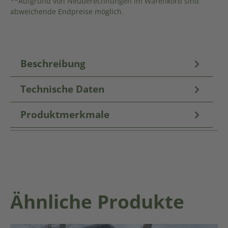
**Aufgrund von Neuberechnungen im Warenkorb sind
abweichende Endpreise möglich.
Beschreibung
Technische Daten
Produktmerkmale
Produktgalerie überspringen
Ähnliche Produkte